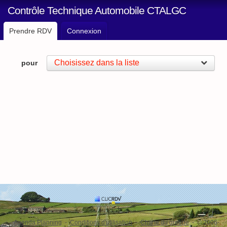
Contrôle Technique Automobile CTALGC
Prendre RDV
Connexion
Choisissez dans la liste
pour
-
Agenda Planning
-
Conditions d'utilisation
-
Charte du groupe
- © 2006-