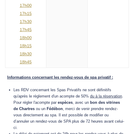
17h00
17h15
17h30
17h45
18h00
18h15
18h30
18h45
Informations concernant les rendez-vous de spa privatif :
Les RDV concernant les Spas Privatifs ne sont définitifs
qu'après le règlement d'un acompte de 50%
du à la réservation
.
Pour régler l'acompte par
espèces
, avec un
bon des vitrines
de Chartres
ou un
Fédébon
, merci de venir prendre rendez-
vous directement au spa.
Il est possible de modifier ou
d’annuler un rendez-vous de SPA plus de 72 heures avant celui-
ci.
Le
délai de paiement
est de 24h pour les rendez-vous à plus de