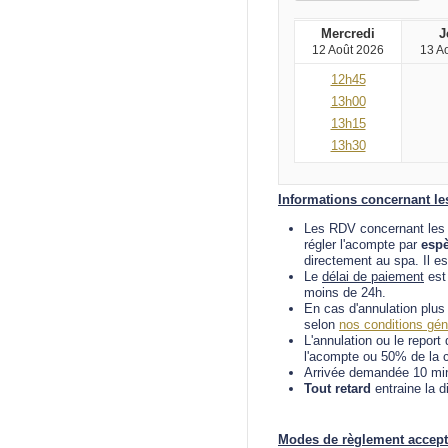
Mercredi
J
12 Août 2026
13 A
12h45
13h00
13h15
13h30
Informations concernant les
Les RDV concernant les S
régler l'acompte par
esp
directement au spa.
Il e
Le
délai de paiement
est 
moins de 24h.
En cas d'annulation plus
selon
nos conditions gén
L'annulation ou le report
l'acompte ou 50% de la c
Arrivée demandée 10 min
Tout retard
entraine la d
Modes de règlement accept