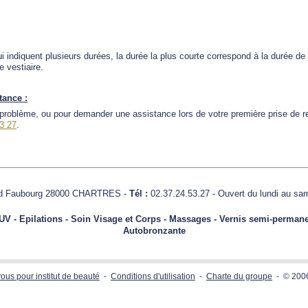
i indiquent plusieurs durées, la durée la plus courte correspond à la durée de 
e vestiaire.
tance :
problème, ou pour demander une assistance lors de votre première prise de r
3 27
.
and Faubourg 28000 CHARTRES -
Tél :
02.37.24.53.27 - Ouvert du lundi au sa
 UV - Epilations - Soin Visage et Corps - Massages - Vernis semi-perman
Autobronzante
ous pour institut de beauté
-
Conditions d'utilisation
-
Charte du groupe
- © 200