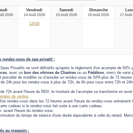
eudi
Vendredi
Samedi
Dimanche
Lun
oût 2026
14 Août 2026
15 Août 2026
16 Août 2026
17 Août
12h30
 rendez-vous de spa privatif :
pas Privatifs ne sont définitifs qu'après le règlement d'un acompte de 50%
èces
, avec un
bon des vitrines de Chartres
ou un
Fédébon
, merci de venir
st possible de modifier ou d’annuler un rendez-vous de SPA plus de 72 heures 
de 24h pour les rendez-vous à plus de 72h, de 6h pour ceux entre 72h et 24h
 de 72h avant l'heure du RDV, le montant de l’acompte se transforme en avoir
érales de ventes
.
 d'un rendez-vous dans les 72 heures avant l'heure du rendez-vous entrainent la
arte cadeau si le rendez-vous fait suite à une carte cadeau.
. avant l'heure du rendez-vous.
iminution du temps de séance d'une durée équivalente à celle du retard. Mer
és au magasin :