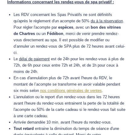
Informations concernant les rendez-vous de spa privatif :
Les RDV concernant les Spas Privatifs ne sont définitifs
qu'après le règlement d'un acompte de 50%
du à la réservation
.
Pour régler l'acompte par
espèces
, avec un
bon des vitrines
de Chartres
ou un
Fédébon
, merci de venir prendre rendez-
vous directement au spa.
Il est possible de modifier ou
d’annuler un rendez-vous de SPA plus de 72 heures avant celui-
ci.
Le
délai de paiement
est de 24h pour les rendez-vous à plus de
72h, de 6h pour ceux entre 72h et 24h, et de 1h pour ceux à
moins de 24h.
En cas d'annulation plus de 72h avant l'heure du RDV, le
montant de l’acompte se transforme en avoir valable pendant
six mois selon
nos conditions générales de ventes
.
L'annulation ou le report d'un rendez-vous dans les 72 heures
avant l'heure du rendez-vous entrainent la perte de la totalité de
l'acompte ou 50% de la carte cadeau si le rendez-vous fait suite
à une carte cadeau.
Arrivée demandée 10 min. avant l'heure du rendez-vous.
Tout retard
entraine la diminution du temps de séance d'une
durée équivalente à celle du retard. Merci de votre