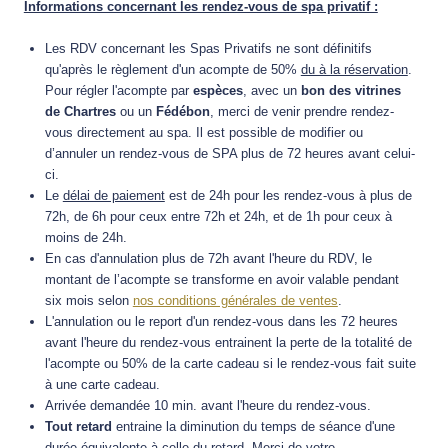
Informations concernant les rendez-vous de spa privatif :
Les RDV concernant les Spas Privatifs ne sont définitifs
qu'après le règlement d'un acompte de 50%
du à la réservation
.
Pour régler l'acompte par
espèces
, avec un
bon des vitrines
de Chartres
ou un
Fédébon
, merci de venir prendre rendez-
vous directement au spa.
Il est possible de modifier ou
d’annuler un rendez-vous de SPA plus de 72 heures avant celui-
ci.
Le
délai de paiement
est de 24h pour les rendez-vous à plus de
72h, de 6h pour ceux entre 72h et 24h, et de 1h pour ceux à
moins de 24h.
En cas d'annulation plus de 72h avant l'heure du RDV, le
montant de l’acompte se transforme en avoir valable pendant
six mois selon
nos conditions générales de ventes
.
L'annulation ou le report d'un rendez-vous dans les 72 heures
avant l'heure du rendez-vous entrainent la perte de la totalité de
l'acompte ou 50% de la carte cadeau si le rendez-vous fait suite
à une carte cadeau.
Arrivée demandée 10 min. avant l'heure du rendez-vous.
Tout retard
entraine la diminution du temps de séance d'une
durée équivalente à celle du retard. Merci de votre