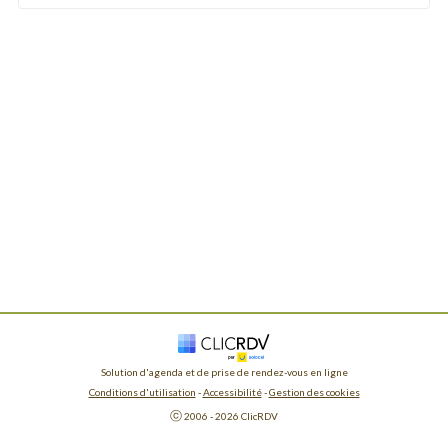
Solution d'agenda et de prise de rendez-vous en ligne
Conditions d'utilisation
 - 
Accessibilité
 -
Gestion des cookies
ⓒ 
2006 - 
2026
 ClicRDV